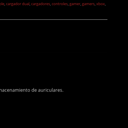
ble
,
cargador dual
,
cargadores
,
controles
,
gamer
,
gamers
,
xbox
,
almacenamiento de auriculares.