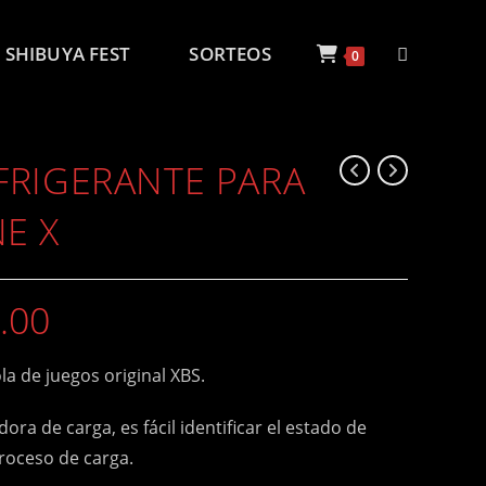
SHIBUYA FEST
SORTEOS
ALTERNAR
0
BÚSQUEDA
FRIGERANTE PARA
DE
E X
LA
.00
la de juegos original XBS.
WEB
adora de carga, es fácil identificar el estado de
roceso de carga.