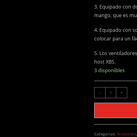
3. Equipado con do
mango, que es mu
4. Equipado con so
colocar para un fác
5. Los ventiladores
host XBS.
3 disponibles
BASE
-
+
REFRIGERANTE
PARA
XBOX
ONE
X
Categorías:
Accesorios
cantidad