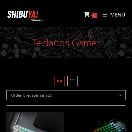
Ir
al
MENÚ
0
contenido
Teclados Gamer
Orden predeterminado