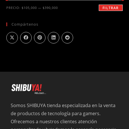
Precio
Precio
PRECIO:
$105,000
—
$390,000
FILTRAR
mínimo
máximo
Compártenos
Somos SHIBUYA tienda especializada en la venta
de productos de tecnología para gamers.
Ofrecemos a nuestros clientes atención