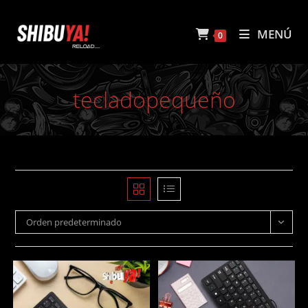
Ir
al
MENÚ
0
contenido
tecladopequeño
Orden predeterminado