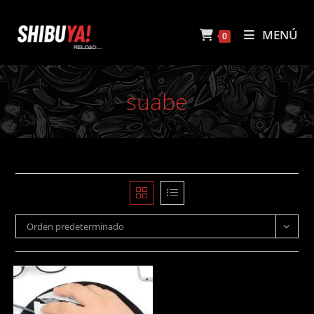
Ir
al
MENÚ
0
contenido
suabe
Orden predeterminado