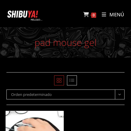
Ir
al
MENÚ
0
contenido
pad mouse gel
Orden predeterminado