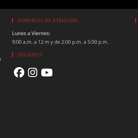
HORARIOS DE ATENCIÓN
Lunes a Viernes:
9:00 a.m. a 12 m y de 2:00 p.m. a 5:00 p.m.
SÍGUENOS
a
Se
Se
Se
abre
abre
abre
en
en
en
una
una
una
nueva
nueva
nueva
pestaña
pestaña
pestaña