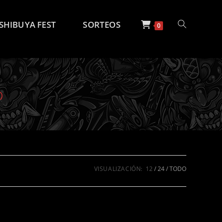
SHIBUYA FEST
SORTEOS
ALTERNAR
0
BÚSQUEDA
o
DE
LA
VISUALIZACIÓN:
12
24
TODO
WEB