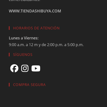
WWW.TIENDASHIBUYA.COM
HORARIOS DE ATENCIÓN
Lunes a Viernes:
9:00 a.m. a 12 m y de 2:00 p.m. a 5:00 p.m.
SÍGUENOS
Se
Se
Se
abre
COMPRA SEGURA
abre
abre
en
en
en
una
una
una
nueva
nueva
nueva