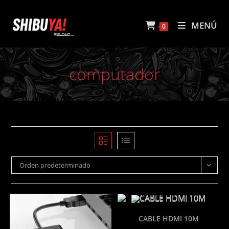
Ir
al
MENÚ
0
contenido
computador
Orden predeterminado
CABLE HDMI 10M