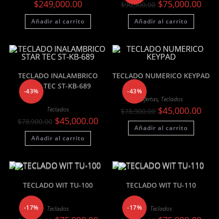
El
El
$
249,000.00
$
75,000.00
$
90,900.00
precio
preci
original
actua
Añadir al carrito
Añadir al carrito
era:
es:
$90,900.00.
$75,0
TECLADO INALAMBRICO
TECLADO NUMERICO KEYPAD
STAR TEC ST-KB-689
-43%
-43%
Ofertas
,
Teclados
El
El
$
45,000.00
Teclados
$
78,900.00
precio
preci
El
El
$
45,000.00
$
78,900.00
original
actua
precio
precio
Añadir al carrito
era:
es:
original
actual
$78,900.00.
$45,0
Añadir al carrito
era:
es:
$78,900.00.
$45,000.00.
TECLADO WIT TU-100
TECLADO WIT TU-110
-17%
-17%
Teclados
Teclados
El
El
El
El